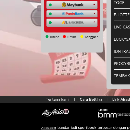
TOGEL
E-LOTTE
LIVE CA
Online
Offline
Gangguan
LUCKYS
IDNTRA
PROXYB
TEMBAK
Tentang kami
|
Cara Betting
|
Link Airas
Lisensi
bandar judi sportbook terbesar dengan pe
Airasiabet