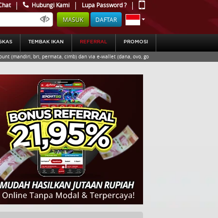
|
|
|
Chat
Hubungi Kami
Lupa Password ?
DAFTAR
GKAS
TEMBAK IKAN
REFERRAL
PROMOSI
unt (mandiri, bri, permata, cimb) dan via e-wallet (dana, ovo, gopay dan linkaja) hanya