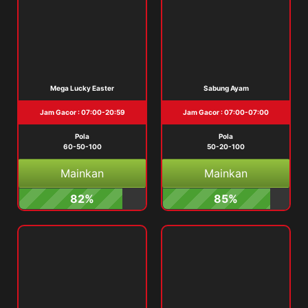
Mega Lucky Easter
Sabung Ayam
Jam Gacor : 07:00-20:59
Jam Gacor : 07:00-07:00
Pola
Pola
60-50-100
50-20-100
Mainkan
Mainkan
82%
85%