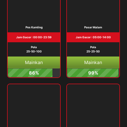
Pos Kamling
Pasar Malam
Jam Gacor : 00:00-23:59
Jam Gacor : 05:00-14:00
Pola
Pola
25-50-100
25-25-50
Mainkan
Mainkan
86%
99%