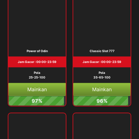
Power of Odin
Classic Slot 777
Jam Gacor : 00:00-23:59
Jam Gacor : 00:00-23:59
Pola
Pola
25-25-100
35-65-100
Mainkan
Mainkan
97%
96%