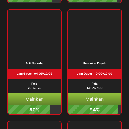
Anti Narkoba
Pendekar Kapak
Jam Gacor : 04:05-22:05
Jam Gacor : 10:00-22:00
Pola
Pola
20-55-75
50-75-100
Mainkan
Mainkan
80%
94%