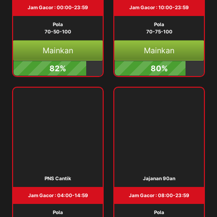
Jam Gacor : 00:00-23:59
Jam Gacor : 10:00-23:59
Pola
Pola
70-50-100
70-75-100
Mainkan
Mainkan
82%
80%
PNS Cantik
Jajanan 90an
Jam Gacor : 04:00-14:59
Jam Gacor : 08:00-23:59
Pola
Pola