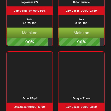
Jagawana 777
Hutan Juanda
Jam Gacor : 04:00-23:59
Jam Gacor : 00:00-23:59
Pola
Pola
40-75-100
0-50-100
Mainkan
Mainkan
90%
90%
School Pop!
Glory of Rome
Jam Gacor : 01:00-19:00
Jam Gacor : 00:00-23:59