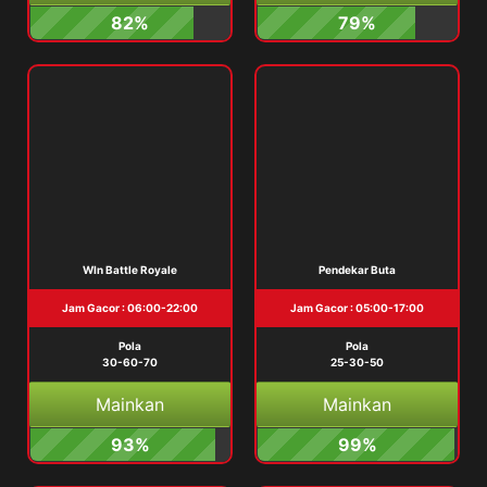
82%
79%
WIn Battle Royale
Pendekar Buta
Jam Gacor : 06:00-22:00
Jam Gacor : 05:00-17:00
Pola
Pola
30-60-70
25-30-50
Mainkan
Mainkan
93%
99%