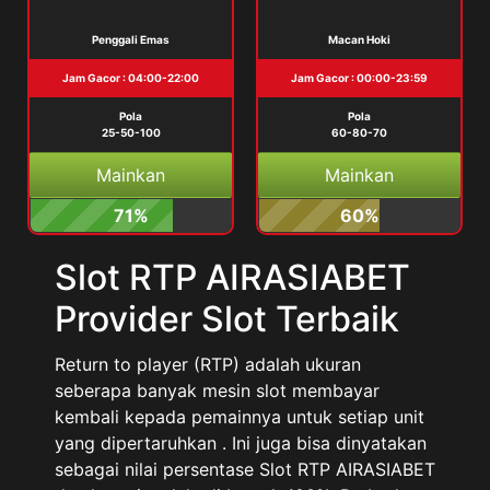
Penggali Emas
Macan Hoki
Jam Gacor : 04:00-22:00
Jam Gacor : 00:00-23:59
Pola
Pola
25-50-100
60-80-70
Mainkan
Mainkan
71%
60%
Slot RTP AIRASIABET
Provider Slot Terbaik
Return to player (RTP) adalah ukuran
seberapa banyak mesin slot membayar
kembali kepada pemainnya untuk setiap unit
yang dipertaruhkan . Ini juga bisa dinyatakan
sebagai nilai persentase Slot RTP AIRASIABET