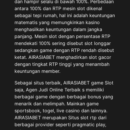
dan hampir selalu di bawah 100%. Perbedaan
antara 100% dan RTP mesin slot dikenal
sebagai tepi rumah, hal ini adalah keuntungan
matematis yang memungkinkan kasino
menghasilkan keuntungan dalam jangka
panjang. Mesin slot dengan persentase RTP
mendekati 100% sering disebut slot longgar
sedangkan game dengan RTP rendah disebut
ketat. AIRASIABET menghadirkan slot gacor
dengan tingkat RTP tinggi yang menambah
keuntungan member.
Sebagai situs terbaik, AIRASIABET game Slot
saja, Agen Judi Online Terbaik s memiliki
berbagai game dengan berbagai bonus yang
menarik dan melimpah. Mainkan game
sportsbook, togel, live casino dan lainnya.
AIRASIABET merupakan Situs slot rtp dari
berbagai provider seperti pragmatic play,