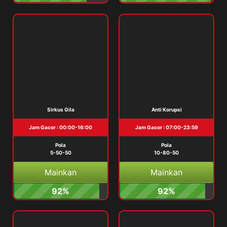
Sirkus Gila
Anti Korupsi
Jam Gacor : 00:00-16:00
Jam Gacor : 07:00-23:59
Pola
Pola
5-50-50
10-80-50
Mainkan
Mainkan
92%
92%