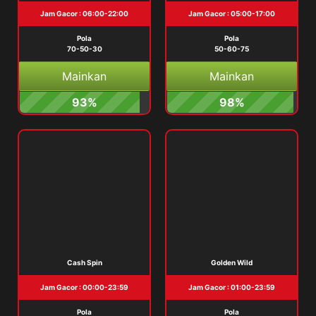
Jam Gacor : 06:00-22:00
Jam Gacor : 05:00-17:00
Pola
Pola
70-50-30
50-60-75
Mainkan
Mainkan
93%
98%
Cash Spin
Golden Wild
Jam Gacor : 00:00-23:59
Jam Gacor : 01:00-23:59
Pola
Pola