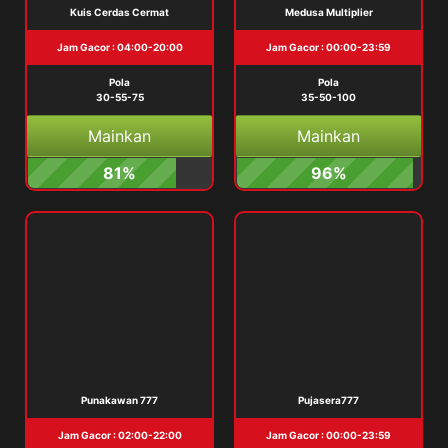
Kuis Cerdas Cermat
Medusa Multiplier
Jam Gacor : 04:00-20:00
Jam Gacor : 00:00-23:59
Pola
Pola
30-55-75
35-50-100
Mainkan
Mainkan
81%
96%
Punakawan 777
Pujasera777
Jam Gacor : 02:00-22:00
Jam Gacor : 00:00-23:59