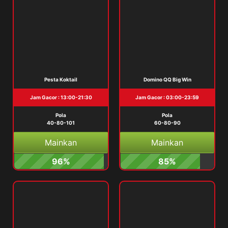
Pesta Koktail
Domino QQ Big Win
Jam Gacor : 13:00-21:30
Jam Gacor : 03:00-23:59
Pola
Pola
40-80-101
60-80-90
Mainkan
Mainkan
96%
85%